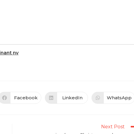
nant nv
Facebook
LinkedIn
WhatsApp
Opens
Opens
Opens
in
in
in
a
a
a
new
new
new
window
window
window
Next Post