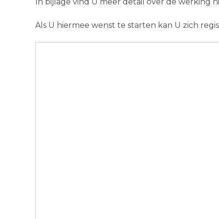
In bijlage vind U meer detail over de werking h
Als U hiermee wenst te starten kan U zich regi