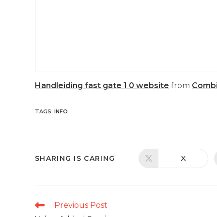
Handleiding fast gate 1 0 website
from
Combi
TAGS
:
INFO
SHARE
X
SHARING IS CARING
Opens
in
a
THIS
new
window
CONTENT
Read
Previous Post
more