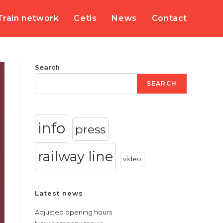
Train network
Cetis
News
Contact
Search
SEARCH
info
press
railway line
video
Latest news
Adjusted opening hours