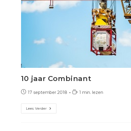
10 jaar Combinant
Bericht
Leestijd:
17 september 2018
1 min. lezen
gepubliceerd
op:
10
Lees Verder
Jaar
Combinant