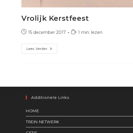
Vrolijk Kerstfeest
Bericht
Leestijd:
15 december 2017
1 min. lezen
gepubliceerd
op:
Vrolijk
Lees Verder
Kerstfeest
Additionele Links
HOME
TREIN NETWERK
CETIS