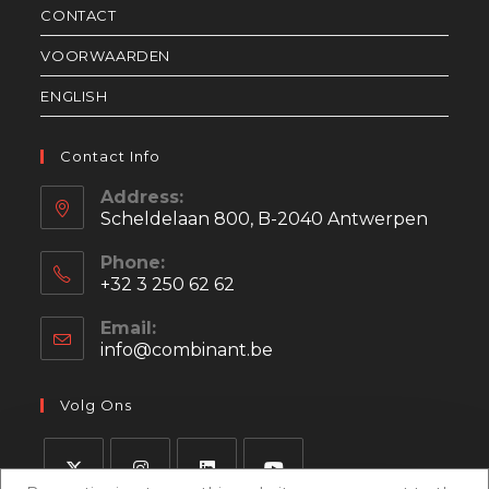
CONTACT
VOORWAARDEN
ENGLISH
Contact Info
Address:
Scheldelaan 800, B-2040 Antwerpen
Phone:
+32 3 250 62 62
Email:
info@combinant.be
Opent
in
je
Volg Ons
toepassing