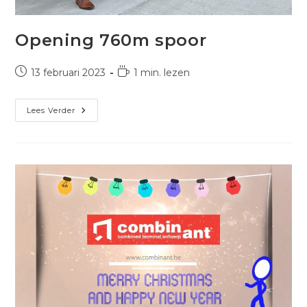
Opening 760m spoor
Bericht
Leestijd:
13 februari 2023
1 min. lezen
gepubliceerd
op:
Opening
Lees Verder
760m
Spoor